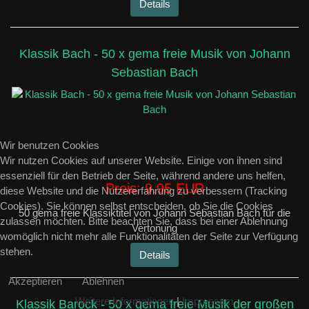
Details
Klassik Bach - 50 x gema freie Musik von Johann
Sebastian Bach
Wir benutzen Cookies
Wir nutzen Cookies auf unserer Website. Einige von ihnen sind
essenziell für den Betrieb der Seite, während andere uns helfen,
Preis:
9.95 EUR
diese Website und die Nutzererfahrung zu verbessern (Tracking
Cookies). Sie können selbst entscheiden, ob Sie die Cookies
50 gema freie Klassiktitel von Johann Sebastian Bach für die
zulassen möchten. Bitte beachten Sie, dass bei einer Ablehnung
Vertonung
womöglich nicht mehr alle Funktionalitäten der Seite zur Verfügung
stehen.
Details
Akzeptieren
Ablehnen
Weitere Informationen
|
Impressum
Klassik Barock - 50 x gema freie Musik der großen