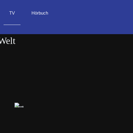
TV
Hörbuch
Welt