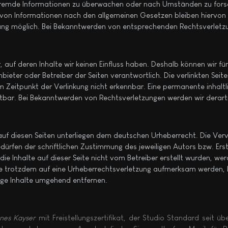
 fremde Informationen zu überwachen oder nach Umständen zu forsch
von Informationen nach den allgemeinen Gesetzen bleiben hiervon u
zung möglich. Bei Bekanntwerden von entsprechenden Rechtsverletz
, auf deren Inhalte wir keinen Einfluss haben. Deshalb können wir 
e Anbieter oder Betreiber der Seiten verantwortlich. Die verlinkten S
Zeitpunkt der Verlinkung nicht erkennbar. Eine permanente inhaltlic
tbar. Bei Bekanntwerden von Rechtsverletzungen werden wir derart
 auf diesen Seiten unterliegen dem deutschen Urheberrecht. Die Vervi
fen der schriftlichen Zustimmung des jeweiligen Autors bzw. Erste
ie Inhalte auf dieser Seite nicht vom Betreiber erstellt wurden, w
 Sie trotzdem auf eine Urheberrechtsverletzung aufmerksam werden, 
ge Inhalte umgehend entfernen.
nes Kayser
mit Freistellungszertifikat, der Studio Standard seit ü