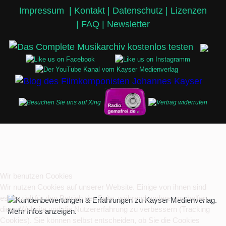
Impressum
|
Kontakt |
Datenschutz |
Lizenzen
|
FAQ |
Newsletter
Wir benutzen Cookies
Wir nutzen Cookies auf unserer Website. Einige von ihnen sind
essenziell für den Betrieb der Seite, während andere uns helfen,
diese Website und die Nutzererfahrung zu verbessern (Tracking
Cookies). Sie können selbst entscheiden, ob Sie die Cookies