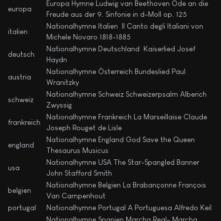
Europa Hymne Ludwig van Beethoven Ode an die
europa
Freude aus der 9. Sinfonie in d-Moll op. 125
Nationalhymne Italien Il Canto degli Italiani von
italien
Michele Novaro 1818-1885
Nationalhymne Deutschland Kaiserlied Josef
deutsch
Haydn
Nationalhymne Österreich Bundeslied Paul
austria
Wranitzky
Nationalhymne Schweiz Schweizerpsalm Alberich
schweiz
Zwyssig
Nationalhymne Frankreich La Marseillaise Claude
frankreich
Joseph Rouget de Lisle
Nationalhymne England God Save the Queen
england
Thesaurus Musicus
Nationalhymne USA The Star-Spangled Banner
usa
John Stafford Smith
Nationalhymne Belgien La Brabançonne François
belgien
Van Campenhout
portugal
Nationalhymne Portugal A Portuguesa Alfredo Keil
Nationalhymne Spanien Marcha Real- Marcha