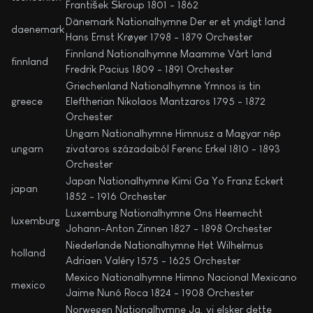
František Škroup 1801 - 1862
Dänemark Nationalhymne Der er et yndigt land
daenemark
Hans Ernst Krøyer 1798 - 1879 Orchester
Finnland Nationalhymne Maamme Vårt land
finnland
Fredrik Pacius 1809 - 1891 Orchester
Griechenland Nationalhymne Ymnos is tin
greece
Eleftherian Nikolaos Mantzaros 1795 - 1872
Orchester
Ungarn Nationalhymne Himnusz a Magyar nép
ungarn
zivataros századaiból Ferenc Erkel 1810 - 1893
Orchester
Japan Nationalhymne Kimi Ga Yo Franz Eckert
japan
1852 - 1916 Orchester
Luxemburg Nationalhymne Ons Heemecht
luxemburg
Johann-Anton Zinnen 1827 - 1898 Orchester
Niederlande Nationalhymne Het Wilhelmus
holland
Adriaen Valéry 1575 - 1625 Orchester
Mexico Nationalhymne Himno Nacional Mexicano
mexico
Jaime Nunó Roca 1824 - 1908 Orchester
Norwegen Nationalhymne Ja, vi elsker dette