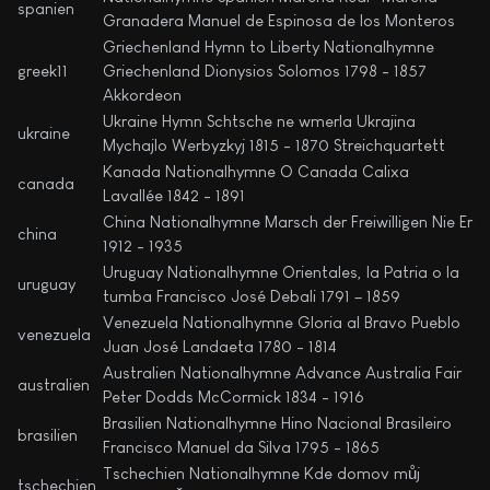
spanien
Granadera Manuel de Espinosa de los Monteros
Griechenland Hymn to Liberty Nationalhymne
greek11
Griechenland Dionysios Solomos 1798 - 1857
Akkordeon
Ukraine Hymn Schtsche ne wmerla Ukrajina
ukraine
Mychajlo Werbyzkyj 1815 - 1870 Streichquartett
Kanada Nationalhymne O Canada Calixa
canada
Lavallée 1842 - 1891
China Nationalhymne Marsch der Freiwilligen Nie Er
china
1912 - 1935
Uruguay Nationalhymne Orientales, la Patria o la
uruguay
tumba Francisco José Debali 1791 – 1859
Venezuela Nationalhymne Gloria al Bravo Pueblo
venezuela
Juan José Landaeta 1780 - 1814
Australien Nationalhymne Advance Australia Fair
australien
Peter Dodds McCormick 1834 - 1916
Brasilien Nationalhymne Hino Nacional Brasileiro
brasilien
Francisco Manuel da Silva 1795 - 1865
Tschechien Nationalhymne Kde domov můj
tschechien