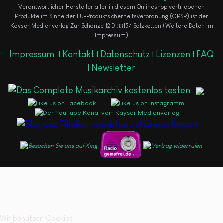
Verantwortlicher Hersteller aller in diesem Onlineshop vertriebenen
Produkte im Sinne der EU-Produktsicherheitsverordnung (GPSR) ist der
Kayser Medienverlag Zur Schanze 12 D-33154 Salzkotten (Weitere Daten im
Impressum)
Impressum
|
Kontakt |
Datenschutz |
Lizenzen |
FAQ
|
Newsletter
Wir benutzen Cookies