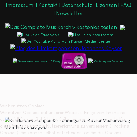
Impressum
|
Kontakt |
Datenschutz |
Lizenzen |
FAQ
|
Newsletter
Wir benutzen Cookies
Wir nutzen Cookies auf unserer Website. Einige von ihnen sind
essenziell für den Betrieb der Seite, während andere uns helfen,
diese Website und die Nutzererfahrung zu verbessern (Tracking
Cookies). Sie können selbst entscheiden, ob Sie die Cookies