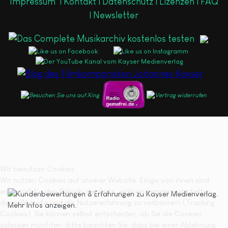
Impressum
|
Kontakt |
Datenschutz |
Lizenzen |
FAQ
|
Newsletter
Wir benutzen Cookies
Wir nutzen Cookies auf unserer Website. Einige von ihnen sind
essenziell für den Betrieb der Seite, während andere uns helfen,
diese Website und die Nutzererfahrung zu verbessern (Tracking
Cookies). Sie können selbst entscheiden, ob Sie die Cookies
zulassen möchten. Bitte beachten Sie, dass bei einer Ablehnung