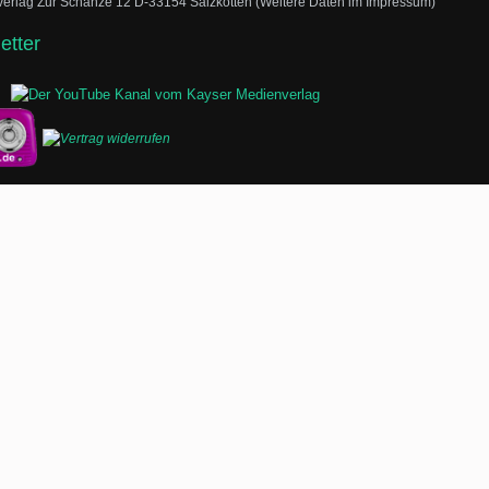
enverlag Zur Schanze 12 D-33154 Salzkotten (Weitere Daten im Impressum)
etter