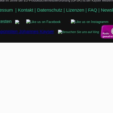
odukte im Sinne der EU-Produktsicherheitsverordnung (GPSR) ist der Kayser Medi
ressum
|
Kontakt |
Datenschutz |
Lizenzen |
FAQ |
Newsl