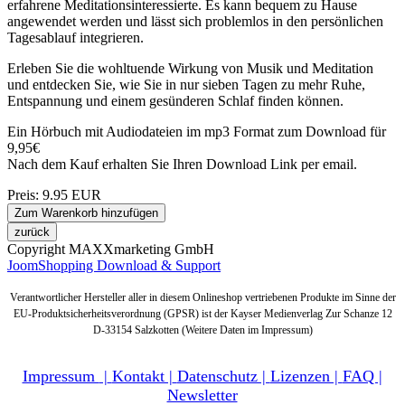
erfahrene Meditationsinteressierte. Es kann bequem zu Hause
angewendet werden und lässt sich problemlos in den persönlichen
Tagesablauf integrieren.
Erleben Sie die wohltuende Wirkung von Musik und Meditation
und entdecken Sie, wie Sie in nur sieben Tagen zu mehr Ruhe,
Entspannung und einem gesünderen Schlaf finden können.
Ein Hörbuch mit Audiodateien im mp3 Format zum Download für
9,95€
Nach dem Kauf erhalten Sie Ihren Download Link per email.
Preis:
9.95 EUR
Copyright MAXXmarketing GmbH
JoomShopping Download & Support
Verantwortlicher Hersteller aller in diesem Onlineshop vertriebenen Produkte im Sinne der
EU-Produktsicherheitsverordnung (GPSR) ist der Kayser Medienverlag Zur Schanze 12
D-33154 Salzkotten (Weitere Daten im Impressum)
Impressum
|
Kontakt |
Datenschutz |
Lizenzen |
FAQ |
Newsletter