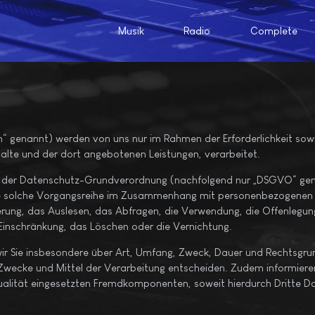
Musik
Radio
Complete
genannt) werden von uns nur im Rahmen der Erforderlichkeit sowie
Inhalte und der dort angebotenen Leistungen, verarbeitet.
o der Datenschutz-Grundverordnung (nachfolgend nur „DSGVO“ genann
e solche Vorgangsreihe im Zusammenhang mit personenbezogenen Da
rung, das Auslesen, das Abfragen, die Verwendung, die Offenlegun
 Einschränkung, das Löschen oder die Vernichtung.
wir Sie insbesondere über Art, Umfang, Zweck, Dauer und Rechtsgr
Zwecke und Mittel der Verarbeitung entscheiden. Zudem informieren
alität eingesetzten Fremdkomponenten, soweit hierdurch Dritte Da