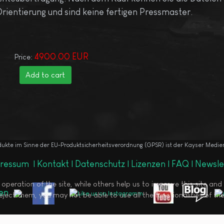
rientierung und sind keine fertigen Pressmaster.
4900.00 EUR
Price:
odukte im Sinne der EU-Produktsicherheitsverordnung (GPSR) ist der Kayser Medi
ressum
|
Kontakt |
Datenschutz |
Lizenzen |
FAQ |
Newsle
peration of the site, while others help us to improve this site and
ject them, you may not be able to use all the functionalities of the