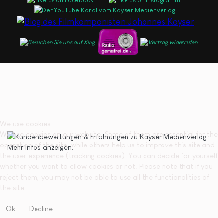
We use cookies
We use cookies on our website. Some of them are essential for the
operation of the site, while others help us to improve this site and
the user experience (tracking cookies). You can decide for yourself
whether you want to allow cookies or not. Please note that if you
reject them, you may not be able to use all the functionalities of
the site.
Ok
Decline