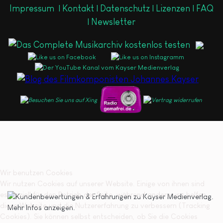
Impressum
|
Kontakt |
Datenschutz |
Lizenzen |
FAQ
|
Newsletter
Wir benutzen Cookies
Wir nutzen Cookies auf unserer Website. Einige von ihnen sind
essenziell für den Betrieb der Seite, während andere uns helfen,
diese Website und die Nutzererfahrung zu verbessern (Tracking
Cookies). Sie können selbst entscheiden, ob Sie die Cookies