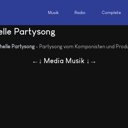
Musik
Radio
Complete
elle Partysong
helle Partysong
- Partysong vom Komponisten und Prod
←↓ Media Musik ↓→