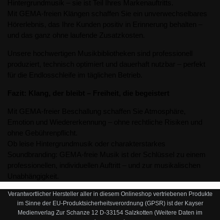
Hintergrundmusik – sie ist Teil Ihres Markenauftritts.
Mit GEMA-freien Klängen schaffen Sie ein unverwechselbares
Hörerlebnis, das Ihre Kunden positiv in Erinnerung behalten –
und das ganz ohne laufende Zusatzkosten.
Unsere hochwertigen Musikbibliotheken sind professionell
produziert, technisch optimiert und dauerhaft nutzbar – perfekt
für die Endlosschleife im täglichen Betrieb.
Fazit: Klang, der bleibt – Freiheit, die begeistert
Mit GEMA-freier Beschallung schaffen Sie Atmosphäre,
Emotion und Wiedererkennung – ohne rechtliche Risiken und
ohne Gebührenpflicht.
Ob leise Hintergrundmusik oder charakterstarkes
Soundbranding: GEMA-freie Musik ist der Schlüssel zu einem
professionellen, individuellen Auftritt – und zur musikalischen
Unabhängigkeit.
Verantwortlicher Hersteller aller in diesem Onlineshop vertriebenen Produkte
im Sinne der EU-Produktsicherheitsverordnung (GPSR) ist der Kayser
Medienverlag Zur Schanze 12 D-33154 Salzkotten (Weitere Daten im