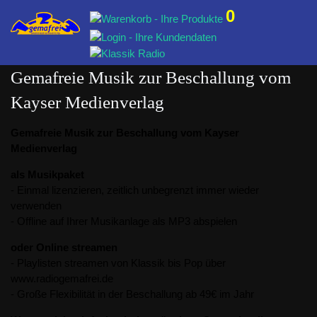
0
Gemafreie Musik zur Beschallung vom
Kayser Medienverlag
Gemafreie Musik zur Beschallung vom Kayser
Medienverlag
als Musikpaket
- Einmal lizenzieren, zeitlich unbegrenzt immer wieder
verwenden
- Offline auf Ihrer Musikanlage als MP3 abspielen
oder Online streamen
- Playlisten streamen von Klassik bis Pop über
www.radiogemafrei.de
- Große Flexibilität in der Beschallung ab 49€ im Jahr